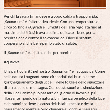
Per chi la sauna finlandese e troppo calda o troppo arida, il
„Saunarium" é l´alternativa ideale. Con una temperatura di
circa 55 fino a 60 gradi e l´umiditá dell´aria regolata fino al
massimo di 55 % si trova un clima delicato - bene per la
respirazione e contro il sovraccarico. Diversi profumi
cooperano anche bene per lo stato di salute.
Il „Saunarium" é adatto anche per bambini.
Aquaviva
Una particolaritá nel nostro „Saunarium" é l´acquaviva. Come
nella natura i bagnanti sono circondati dal brusio come il
gorgheggiamento degli uccelli, delle foglie e dello sguazzare
di un ruscello di montagna. Con questi suoni e la simulazione
della luce l´animo puó passare dal giorno di lavoro al piú
rilassante mondo della natura. L´influenza benefica della luce
e dei suoni sostiene la causa del ristabilimento e desta
rilassamento mentale. Solo chiudere gli occhi e rilassarsi.