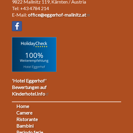
9822 Mallnitz 119, Kärnten / Austria
Tel: +43 4784 214
E-Mail:
office@eggerhof-mallnitz.at
100%
Weiterempfehlung
Hotel Eggerhof
'Hotel Eggerhof'
Bewertungen auf
Kinderhotel.Info
Home
Footermenu
Camere
Ristorante
1
Bambini
Periodo ferie