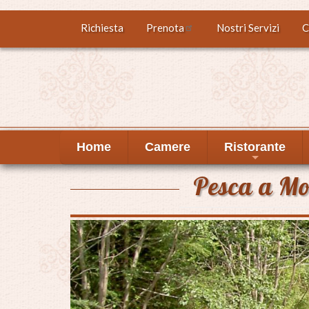
Salta
Richiesta
Prenota
Nostri Servizi
C
Top
al
contenuto
menu
principale
Home
Camere
Ristorante
+
Pesca a Mo