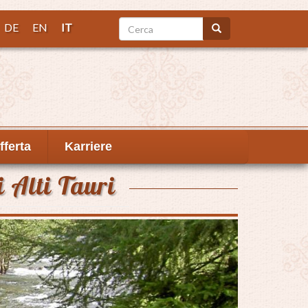
Cerca
DE
EN
IT
Cerca
fferta
Karriere
 Alti Tauri