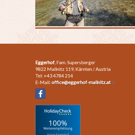
Eggerhof
, Fam. Supersberger
9822 Mallnitz 119, Kärnten / Austria
Tel: +43 4784 214
E-Mail:
office@eggerhof-mallnitz.at
100%
Weiterempfehlung
Hotel Eggerhof