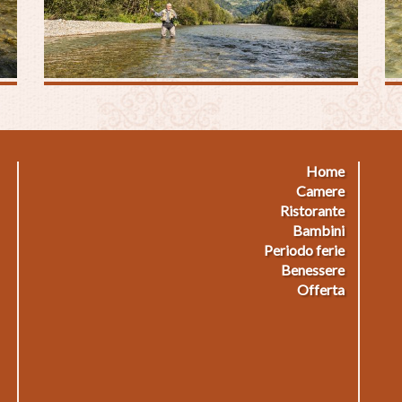
Home
Footermenu
F
Camere
Ristorante
1
2
Bambini
Periodo ferie
Benessere
Offerta