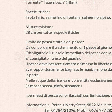
Torrente “ Tauernbach” ( 4km)
Specie ittiche :
Trota fario, salmerino di fontana, salmerino alpino,
Misure minime :
28 cm per tutte le specie ittiche
Limite de pesca e tutela del pesce :
Da concordare il trattenimento di 1 pesce al giorn
Obbligatorio il rilascio immediato del pesce con la
E´ consigliato l´umso del guadino
Il pesce deve bessere slamato e rimesso in libertà ed
aver opporttunamente bagnato le mani, in mono da n
la parte
Nelle acque della riserva é consentita esclusivamen
( a mosca secca , ninfa, streamer )
I permessi di pesca sono rilasciati con limitazione,
Informazioni : Peter u. Netty Sterz, 9822 Mallnitz,
Tel: 04784/21396, Mobil: 0676 977 28