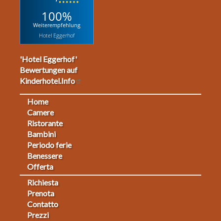
100%
Weiterempfehlung
Hotel Eggerhof
'Hotel Eggerhof'
Bewertungen auf
Kinderhotel.Info
Home
Footermenu
Camere
Ristorante
1
Bambini
Periodo ferie
Benessere
Offerta
Richiesta
Fußmenü
Prenota
Contatto
2
Prezzi