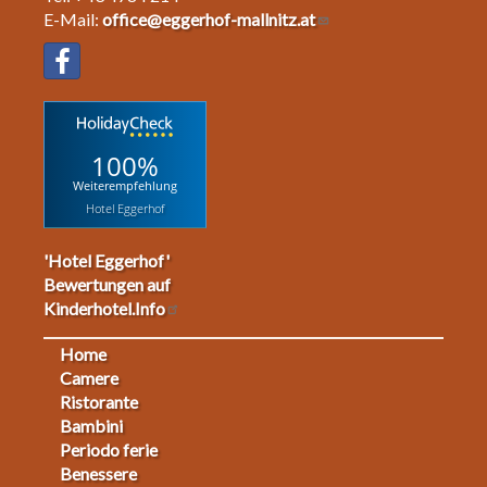
E-Mail:
office@eggerhof-mallnitz.at
100%
Weiterempfehlung
Hotel Eggerhof
'Hotel Eggerhof'
Bewertungen auf
Kinderhotel.Info
Home
Footermenu
Camere
Ristorante
1
Bambini
Periodo ferie
Benessere