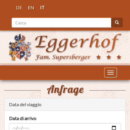
Salta
DE
EN
IT
al
contenuto
Cerca
principale
Cerca
Toggle
navigatio
Anfrage
Data del viaggio
Data di arrivo