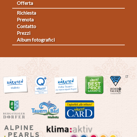
Offerta
Richiesta
Fußmenü
Prenota
Contatto
2
Prezzi
Album fotografici