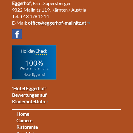
Eggerhof
, Fam. Supersberger
9822 Mallnitz 119, Kärnten / Austria
Tel: +43 4784 214
E-Mail:
office@eggerhof-mallnitz.at
100%
Weiterempfehlung
Hotel Eggerhof
'Hotel Eggerhof'
Bewertungen auf
Kinderhotel.Info
Home
Footermenu
Camere
Ristorante
1