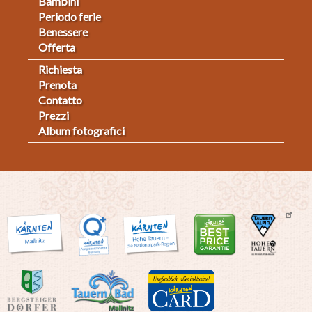
Bambini
Periodo ferie
Benessere
Offerta
Richiesta
Fußmenü
Prenota
Contatto
2
Prezzi
Album fotografici