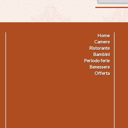
Home
Footermenu
F
Camere
Ristorante
1
2
Bambini
Periodo ferie
Benessere
Offerta