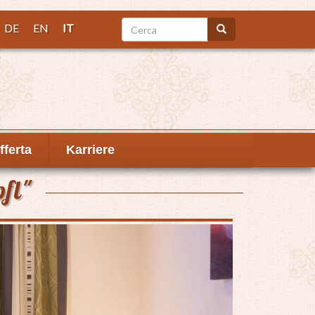
Cerca
DE
EN
IT
Cerca
fferta
Karriere
fl"