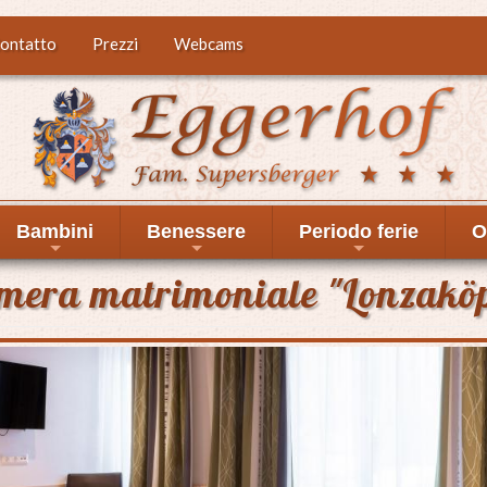
ontatto
Prezzi
Webcams
Bambini
Benessere
Periodo ferie
O
+
+
+
mera matrimoniale "Lonzaköp