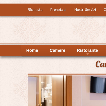
Salta
Richiesta
Prenota
Nostri Servizi
C
Top
al
contenuto
menu
principale
Home
Camere
Ristorante
+
Ca