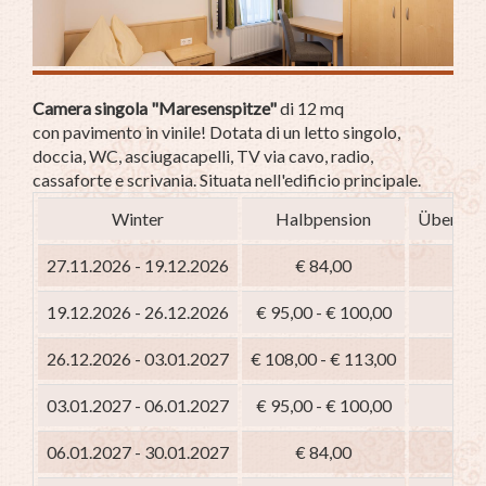
Camera singola "Maresenspitze"
di 12 mq
con pavimento in vinile! Dotata di un letto singolo,
doccia, WC, asciugacapelli, TV via cavo, radio,
cassaforte e scrivania. Situata nell'edificio principale.
Winter
Halbpension
Übernach
27.11.2026 - 19.12.2026
€ 84,00
19.12.2026 - 26.12.2026
€ 95,00 - € 100,00
€ 8
26.12.2026 - 03.01.2027
€ 108,00 - € 113,00
€ 9
03.01.2027 - 06.01.2027
€ 95,00 - € 100,00
€ 8
06.01.2027 - 30.01.2027
€ 84,00