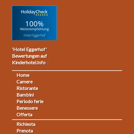
100%
Weiterempfehlung
Hotel Eggerhof
'Hotel Eggerhof'
Bewertungen auf
Kinderhotel.Info
Home
Footermenu
Camere
Ristorante
1
Bambini
Periodo ferie
Benessere
Offerta
Richiesta
Fußmenü
Prenota