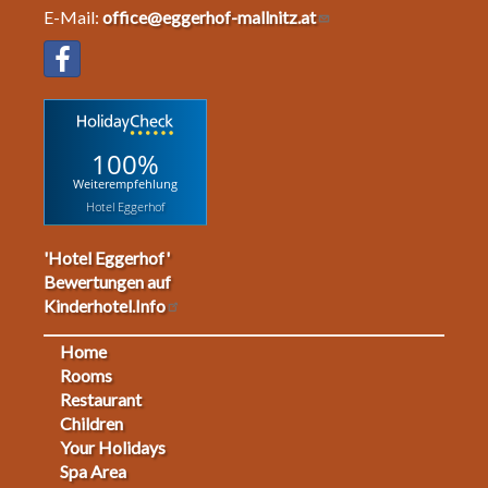
E-Mail:
office@eggerhof-mallnitz.at
100%
Weiterempfehlung
Hotel Eggerhof
'Hotel Eggerhof'
Bewertungen auf
Kinderhotel.Info
Home
Footermenu
Rooms
Restaurant
1
Children
Your Holidays
Spa Area