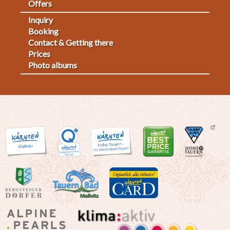
Offers
Inquiry
Fußmenü
Booking
Contact & Getting there
2
Prices
Photo albums