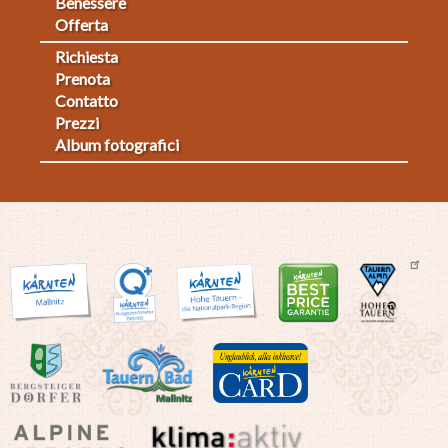
Benessere
Offerta
Richiesta
Fußmenü
Prenota
Contatto
2
Prezzi
Album fotografici