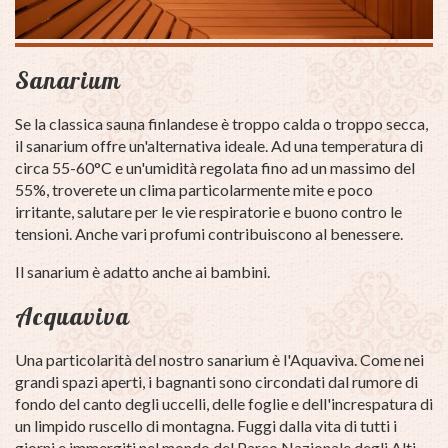
Sanarium
Se la classica sauna finlandese è troppo calda o troppo secca,
il sanarium offre un'alternativa ideale.
Ad una temperatura di
circa 55-60°C e un'umidità regolata fino ad un massimo del
55%, troverete un clima particolarmente mite e poco
irritante, salutare per le vie respiratorie e buono contro le
tensioni.
Anche vari profumi contribuiscono al benessere.
Il sanarium è adatto anche ai bambini.
Acquaviva
Una particolarità del nostro sanarium è l'Aquaviva.
Come nei
grandi spazi aperti, i bagnanti sono circondati dal rumore di
fondo del canto degli uccelli, delle foglie e dell'increspatura di
un limpido ruscello di montagna.
Fuggi dalla vita di tutti i
giorni e immergiti nel mondo del Parco Nazionale degli Alti