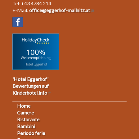
Tel: +43 4784 214
E-Mail:
office@eggerhof-mallnitz.at
100%
Weiterempfehlung
Hotel Eggerhof
'Hotel Eggerhof'
Bewertungen auf
Kinderhotel.Info
Home
Footermenu
Camere
Ristorante
1
Bambini
Periodo ferie