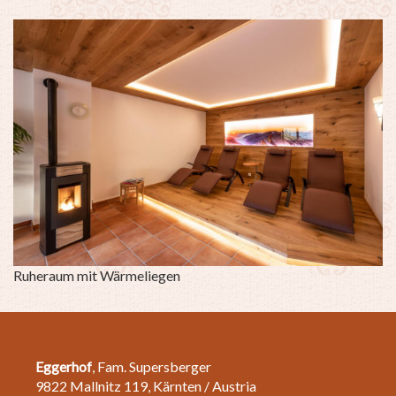
Ruheraum mit Wärmeliegen
Li
Eggerhof
, Fam. Supersberger
9822 Mallnitz 119, Kärnten / Austria