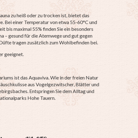
auna zu heiß oder zu trocken ist, bietet das
ive. Bei einer Temperatur von etwa 55-60°C und
eit bis maximal 55% finden Sie ein besonders
ma – gesund für die Atemwege und gut gegen
Düfte tragen zusätzlich zum Wohlbefinden bei.
er geeignet.
riums ist das Aquaviva. Wie in der freien Natur
uschkulisse aus Vogelgezwitscher, Blätter und
ebirgsbaches. Entspringen Sie dem Alltag und
 Nationalparks Hohe Tauern.