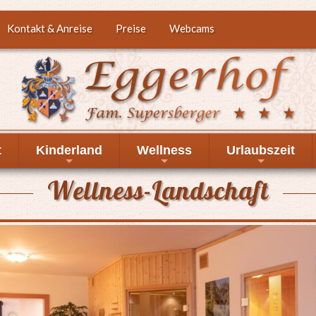
Kontakt & Anreise
Preise
Webcams
t
Kinderland
Wellness
Urlaubszeit
+
+
+
Wellness-Landschaft