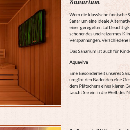
Sanarium
Wem die klassische finnische S
Sanarium eine ideale Alternat
einer geregelten Luftfeuchtigk
schonendes und reizarmes Kli
Verspannungen. Verschiedene 
Das Sanarium ist auch für Kind
Aquaviva
Eine Besonderheit unseres Sana
umgibt den Badenden eine Gerä
dem Plätschern eines klaren G
taucht Sie ein in die Welt des