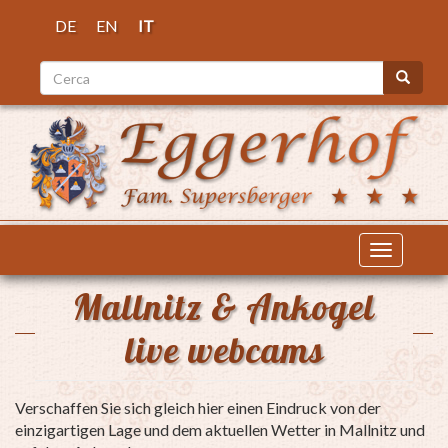
Salta
DE
EN
IT
al
contenuto
Cerca
principale
Cerca
Toggle
navigatio
Mallnitz & Ankogel
live webcams
Verschaffen Sie sich gleich hier einen Eindruck von der
einzigartigen Lage und dem aktuellen Wetter in Mallnitz und