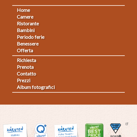
Home
Footermenu
Camere
Ristorante
1
Bambini
Periodo ferie
Benessere
Offerta
Richiesta
Fußmenü
Prenota
Contatto
2
Prezzi
Album fotografici