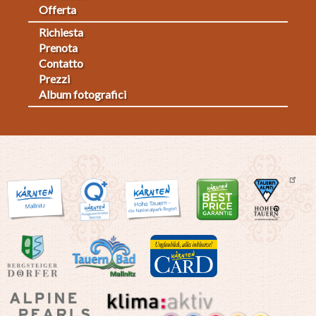
Offerta
Richiesta
Fußmenü
Prenota
Contatto
2
Prezzi
Album fotografici