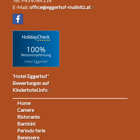
Tel: +43 4784 214
E-Mail:
office@eggerhof-mallnitz.at
100%
Weiterempfehlung
Hotel Eggerhof
'Hotel Eggerhof'
Bewertungen auf
Kinderhotel.Info
Home
Footermenu
Camere
Ristorante
1
Bambini
Periodo ferie
Benessere