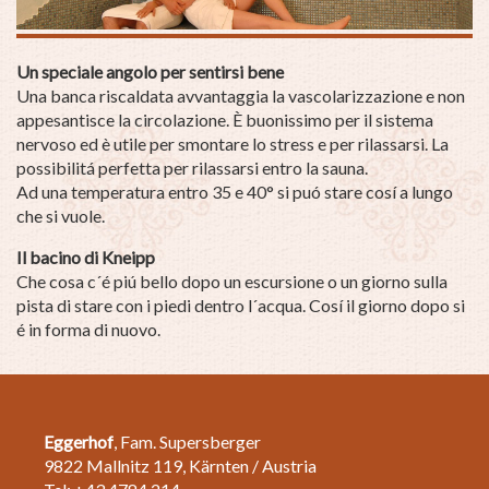
Un speciale angolo per sentirsi bene
Una banca riscaldata avvantaggia la vascolarizzazione e non
appesantisce la circolazione. È buonissimo per il sistema
nervoso ed è utile per smontare lo stress e per rilassarsi. La
possibilitá perfetta per rilassarsi entro la sauna.
Ad una temperatura entro 35 e 40° si puó stare cosí a lungo
che si vuole.
Il bacino di Kneipp
Che cosa c´é piú bello dopo un escursione o un giorno sulla
pista di stare con i piedi dentro l´acqua. Cosí il giorno dopo si
é in forma di nuovo.
Eggerhof
, Fam. Supersberger
9822 Mallnitz 119, Kärnten / Austria