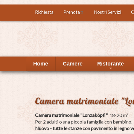
Salta
Richiesta
Prenota
Nostri Servizi
C
Top
al
contenuto
menu
principale
Home
Camere
Ristorante
+
Camera matrimoniale "Lo
Camera matrimoniale "Lonzaköpfl"
18-20 m²
Per 2 adulti o una piccola famiglia con bambino.
Nuovo - tutte le stanze con pavimento in legno ven