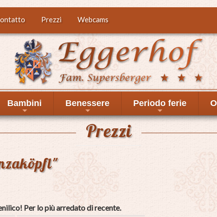
ontatto
Prezzi
Webcams
Bambini
Benessere
Periodo ferie
O
+
+
+
Prezzi
nzaköpfl"
ilico! Per lo più arredato di recente.