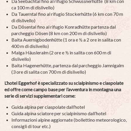
Da Seebachtal fino al rifugio Schwussnerhütte (8 km con
ca 100 m di dislivello)
Da Tauerntal fino al rifugio Stockerhütte (6 km con 70 m
di dislivello)
Da Dösental fino al rifugio Konradhütte partenza dal
parcheggio Dösen (8 km con 200 m di dislivello)
Baita Auernigbodenhütte (1 ora e ½ a 2 ore in salita con
400 m di dislivello)
Malga Häusleralm (2 ore e ½ in salita con 600 m di
dislivello)
Baita Hagenerhütte, partenza dal parcheggio Jamnigalm
(3 ore di salita con 700 m di dislivello)
L’hotel Eggerhof è specializzato su scialpinismo e ciaspolate
ed offre come campo base per l’avventura in montagna una
serie di servizi supplementari come:
Guida alpina per ciaspolate dall’hotel
Guida alpina sciatore per scialpinismo dall’hotel
Informazioni alpine aggiornate (bollettino meteorologico,
consigli di tour etc.)