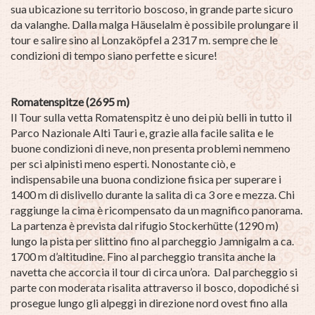
sua ubicazione su territorio boscoso, in grande parte sicuro
da valanghe. Dalla malga Häuselalm è possibile prolungare il
tour e salire sino al Lonzaköpfel a 2317 m. sempre che le
condizioni di tempo siano perfette e sicure!
Romatenspitze (2695 m)
Il Tour sulla vetta Romatenspitz è uno dei più belli in tutto il
Parco Nazionale Alti Tauri e, grazie alla facile salita e le
buone condizioni di neve, non presenta problemi nemmeno
per sci alpinisti meno esperti. Nonostante ciò, e
indispensabile una buona condizione fisica per superare i
1400 m di dislivello durante la salita di ca 3 ore e mezza. Chi
raggiunge la cima è ricompensato da un magnifico panorama.
La partenza è prevista dal rifugio Stockerhütte (1290 m)
lungo la pista per slittino fino al parcheggio Jamnigalm a ca.
1700 m d’altitudine. Fino al parcheggio transita anche la
navetta che accorcia il tour di circa un’ora. Dal parcheggio si
parte con moderata risalita attraverso il bosco, dopodiché si
prosegue lungo gli alpeggi in direzione nord ovest fino alla