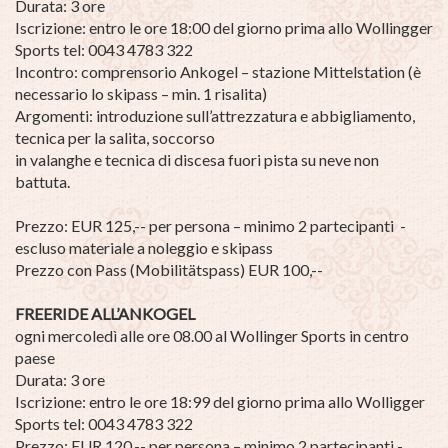
Durata: 3 ore
Iscrizione: entro le ore 18:00 del giorno prima allo Wollingger
Sports
tel: 0043 4783 322
Incontro: comprensorio Ankogel – stazione Mittelstation (è
necessario lo skipass – min. 1 risalita)
Argomenti: introduzione sull’attrezzatura e abbigliamento,
tecnica per la salita, soccorso
in valanghe e tecnica di discesa fuori pista su neve non
battuta.
Prezzo: EUR 125,-- per persona – minimo 2 partecipanti -
escluso materiale a noleggio e skipass
Prezzo con Pass (Mobilitätspass) EUR 100,--
FREERIDE ALL’ANKOGEL
ogni mercoledì alle ore 08.00 al Wollinger Sports in centro
paese
Durata: 3 ore
Iscrizione: entro le ore 18:99 del giorno prima allo Wolligger
Sports tel: 0043 4783 322
Prezzo: EUR 120,-- per persona – minimo 2 partecipanti -