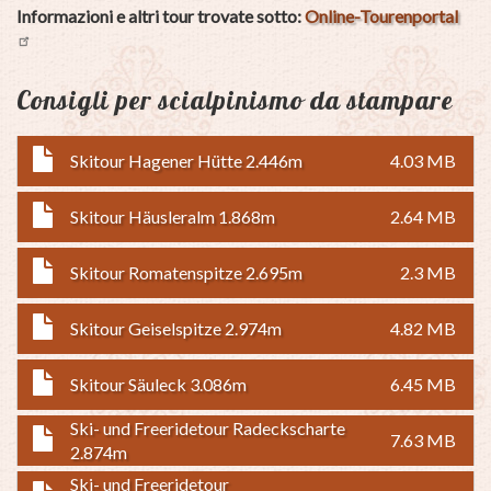
Informazioni e altri tour trovate sotto:
Online-Tourenportal
Consigli per scialpinismo da stampare
Skitour Hagener Hütte 2.446m
4.03 MB
Skitour Häusleralm 1.868m
2.64 MB
Skitour Romatenspitze 2.695m
2.3 MB
Skitour Geiselspitze 2.974m
4.82 MB
Skitour Säuleck 3.086m
6.45 MB
Ski- und Freeridetour Radeckscharte
7.63 MB
2.874m
Ski- und Freeridetour