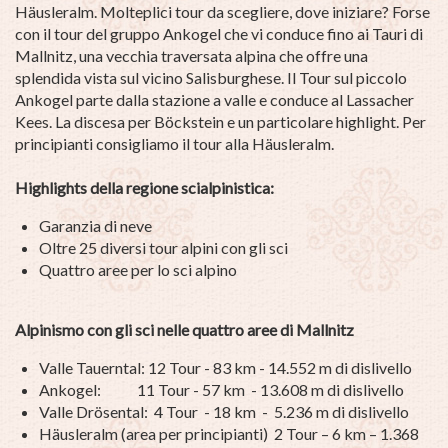
Häusleralm. Molteplici tour da scegliere, dove iniziare? Forse
con il tour del gruppo Ankogel che vi conduce fino ai Tauri di
Mallnitz, una vecchia traversata alpina che offre una
splendida vista sul vicino Salisburghese. Il Tour sul piccolo
Ankogel parte dalla stazione a valle e conduce al Lassacher
Kees. La discesa per Böckstein e un particolare highlight. Per
principianti consigliamo il tour alla Häusleralm.
Highlights della regione scialpinistica:
Garanzia di neve
Oltre 25 diversi tour alpini con gli sci
Quattro aree per lo sci alpino
Alpinismo con gli sci nelle quattro aree di Mallnitz
Valle Tauerntal: 12 Tour - 83 km - 14.552 m di dislivello
Ankogel: 11 Tour - 57 km - 13.608 m di dislivello
Valle Drösental: 4 Tour - 18 km - 5.236 m di dislivello
Häusleralm (area per principianti) 2 Tour – 6 km – 1.368