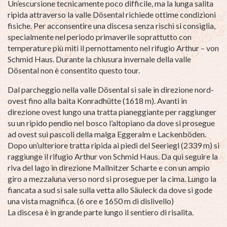
Un’escursione tecnicamente poco difficile, ma la lunga salita
ripida attraverso la valle Dösental richiede ottime condizioni
fisiche. Per acconsentire una discesa senza rischi si consiglia,
specialmente nel periodo primaverile soprattutto con
temperature più miti il pernottamento nel rifugio Arthur – von
Schmid Haus. Durante la chiusura invernale della valle
Dösental non è consentito questo tour.
Dal parcheggio nella valle Dösental si sale in direzione nord-
ovest fino alla baita Konradhütte (1618 m). Avanti in
direzione ovest lungo una tratta pianeggiante per raggiunger
su un ripido pendio nel bosco l’altopiano da dove si prosegue
ad ovest sui pascoli della malga Eggeralm e Lackenböden.
Dopo un’ulteriore tratta ripida ai piedi del Seeriegl (2339 m) si
raggiunge il rifugio Arthur von Schmid Haus. Da qui seguire la
riva del lago in direzione Mallnitzer Scharte e con un ampio
giro a mezzaluna verso nord si prosegue per la cima. Lungo la
fiancata a sud si sale sulla vetta allo Säuleck da dove si gode
una vista magnifica.
(6 ore e 1650 m di dislivello)
La discesa è in grande parte lungo il sentiero di risalita.