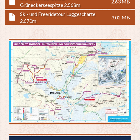
2.63 MB
Grüneckerseespitze 2.568m
Ski- und Freeridetour Luggescharte
3.02 MB
2.670m