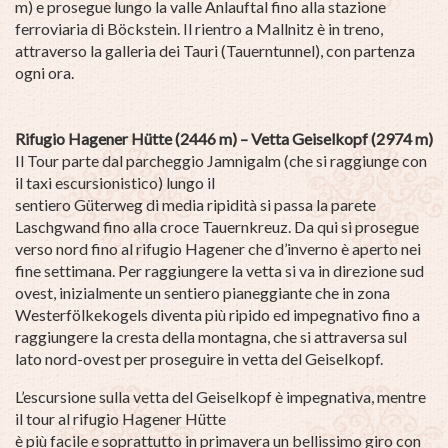
m) e prosegue lungo la valle Anlauftal fino alla stazione
ferroviaria di Böckstein. Il rientro a Mallnitz è in treno,
attraverso la galleria dei Tauri (Tauerntunnel), con partenza
ogni ora.
Rifugio Hagener Hütte (2446 m) – Vetta Geiselkopf (2974 m)
Il Tour parte dal parcheggio Jamnigalm (che si raggiunge con
il taxi escursionistico) lungo il
sentiero Güterweg di media ripidità si passa la parete
Laschgwand fino alla croce Tauernkreuz. Da qui si prosegue
verso nord fino al rifugio Hagener che d’inverno è aperto nei
fine settimana. Per raggiungere la vetta si va in direzione sud
ovest, inizialmente un sentiero pianeggiante che in zona
Westerfölkekogels diventa più ripido ed impegnativo fino a
raggiungere la cresta della montagna, che si attraversa sul
lato nord-ovest per proseguire in vetta del Geiselkopf.
L’escursione sulla vetta del Geiselkopf è impegnativa, mentre
il tour al rifugio Hagener Hütte
è più facile e soprattutto in primavera un bellissimo giro con