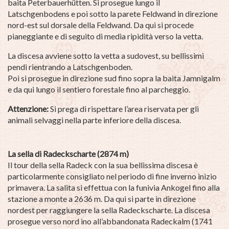
baita Peterbauerhütten. Si prosegue lungo il
Latschgenbodens e poi sotto la parete Feldwand in direzione
nord-est sul dorsale della Feldwand. Da qui si procede
pianeggiante e di seguito di media ripidità verso la vetta.
La discesa avviene sotto la vetta a sudovest, su bellissimi
pendi rientrando a Latschgenboden.
Poi si prosegue in direzione sud fino sopra la baita Jamnigalm
e da qui lungo il sentiero forestale fino al parcheggio.
Attenzione:
Si prega di rispettare l’area riservata per gli
animali selvaggi nella parte inferiore della discesa.
La sella di Radeckscharte (2874 m)
Il tour della sella Radeck con la sua bellissima discesa è
particolarmente consigliato nel periodo di fine inverno inizio
primavera. La salita si effettua con la funivia Ankogel fino alla
stazione a monte a 2636 m. Da qui si parte in direzione
nordest per raggiungere la sella Radeckscharte. La discesa
prosegue verso nord ino all’abbandonata Radeckalm (1741