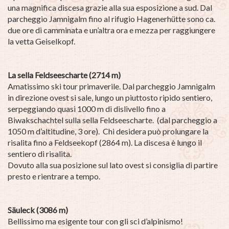
una magnifica discesa grazie alla sua esposizione a sud. Dal
parcheggio Jamnigalm fino al rifugio Hagenerhütte sono ca.
due ore di camminata e un’altra ora e mezza per raggiungere
la vetta Geiselkopf.
La sella Feldseescharte (2714 m)
Amatissimo ski tour primaverile. Dal parcheggio Jamnigalm
in direzione ovest si sale, lungo un piuttosto ripido sentiero,
serpeggiando quasi 1000 m di dislivello fino a
Biwakschachtel sulla sella Feldseescharte. (dal parcheggio a
1050 m d’altitudine, 3 ore). Chi desidera può prolungare la
risalita fino a Feldseekopf (2864 m). La discesa è lungo il
sentiero di risalita.
Dovuto alla sua posizione sul lato ovest si consiglia di partire
presto e rientrare a tempo.
Säuleck (3086 m)
Bellissimo ma esigente tour con gli sci d’alpinismo!