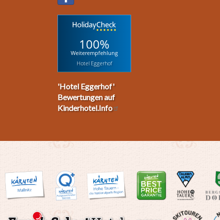
100%
Weiterempfehlung
Hotel Eggerhof
'Hotel Eggerhof'
Bewertungen auf
Kinderhotel.Info