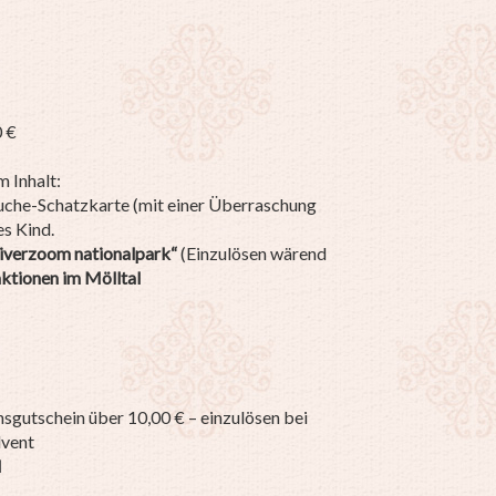
0 €
 Inhalt:
nsuche-Schatzkarte (mit einer Überraschung
es Kind.
niverzoom nationalpark“
(Einzulösen wärend
aktionen im Mölltal
gutschein über 10,00 € – einzulösen bei
dvent
l