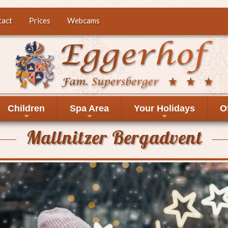
tact
Prices
Webcams
Children
Spa Area
Your Holidays
O
+
+
+
Mallnitzer Bergadvent