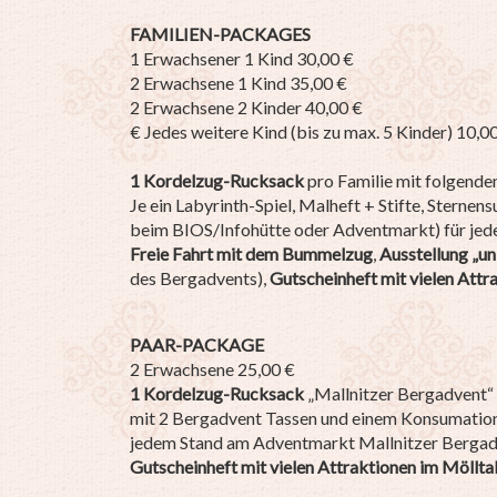
FAMILIEN-PACKAGES
1 Erwachsener 1 Kind 30,00 €
2 Erwachsene 1 Kind 35,00 €
2 Erwachsene 2 Kinder 40,00 €
€ Jedes weitere Kind (bis zu max. 5 Kinder) 10,0
1 Kordelzug-Rucksack
pro Familie mit folgendem
Je ein Labyrinth-Spiel, Malheft + Stifte, Sterne
beim BIOS/Infohütte oder Adventmarkt) für jed
Freie Fahrt mit dem Bummelzug
,
Ausstellung „u
des Bergadvents),
Gutscheinheft mit vielen Attr
PAAR-PACKAGE
2 Erwachsene 25,00 €
1 Kordelzug-Rucksack
„Mallnitzer Bergadvent“
mit 2 Bergadvent Tassen und einem Konsumations
jedem Stand am Adventmarkt Mallnitzer Berga
Gutscheinheft mit vielen Attraktionen im Möllta