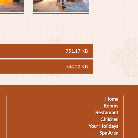
751.17 KB
744.22 KB
Home
Footermenu
F
Rooms
Restaurant
1
2
Children
Your Holidays
Spa Area