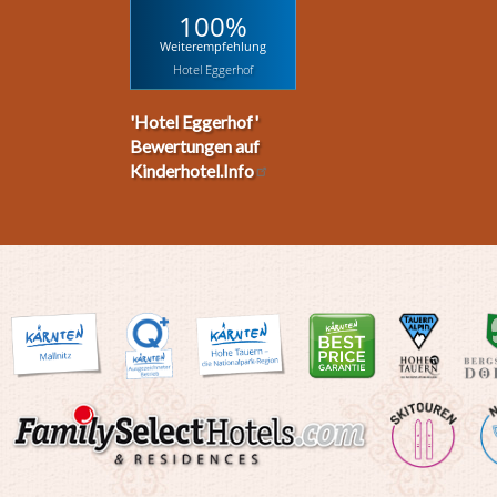
100%
Weiterempfehlung
Hotel Eggerhof
'Hotel Eggerhof'
Bewertungen auf
Kinderhotel.Info