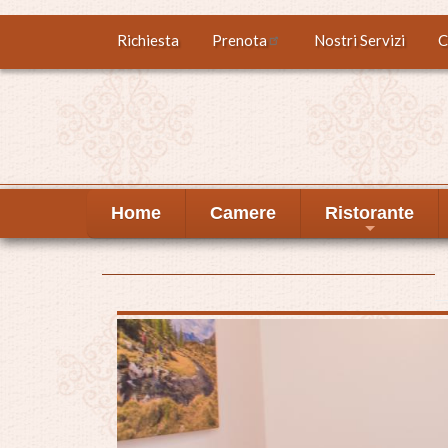
Salta
Richiesta
Prenota
Nostri Servizi
C
Top
al
contenuto
menu
principale
Home
Camere
Ristorante
+