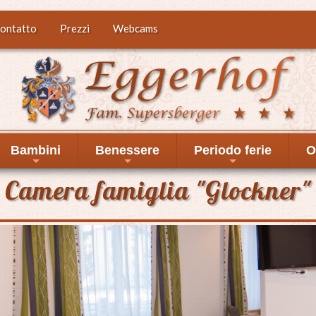
ontatto
Prezzi
Webcams
Bambini
Benessere
Periodo ferie
O
+
+
+
Camera famiglia "Glockner"