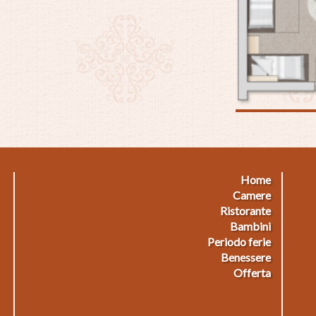
Home
Footermenu
F
Camere
Ristorante
1
2
Bambini
Periodo ferie
Benessere
Offerta