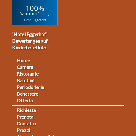
100%
Weiterempfehlung
Hotel Eggerhof
'Hotel Eggerhof'
Bewertungen auf
Kinderhotel.Info
Home
Footermenu
Camere
Ristorante
1
Bambini
Periodo ferie
Benessere
Offerta
Richiesta
Fußmenü
Prenota
Contatto
2
Prezzi