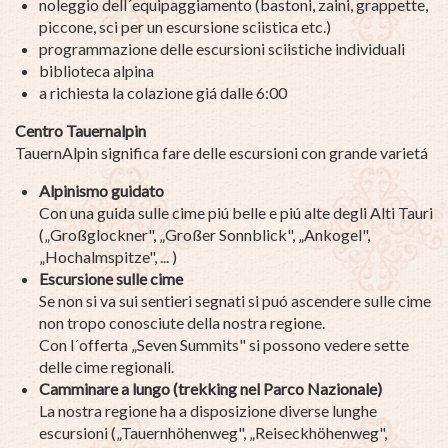
noleggio dell´equipaggiamento (bastoni, zaini, grappette,
piccone, sci per un escursione sciistica etc.)
programmazione delle escursioni sciistiche individuali
biblioteca alpina
a richiesta la colazione giá dalle 6:00
Centro Tauernalpin
TauernAlpin significa fare delle escursioni con grande varietá
Alpinismo guidato
Con una guida sulle cime piú belle e piú alte degli Alti Tauri
(„Großglockner", „Großer Sonnblick", „Ankogel",
„Hochalmspitze", ... )
Escursione sulle cime
Se non si va sui sentieri segnati si puó ascendere sulle cime
non tropo conosciute della nostra regione.
Con l´offerta „Seven Summits" si possono vedere sette
delle cime regionali.
Camminare a lungo (trekking nel Parco Nazionale)
La nostra regione ha a disposizione diverse lunghe
escursioni („Tauernhöhenweg", „Reiseckhöhenweg",