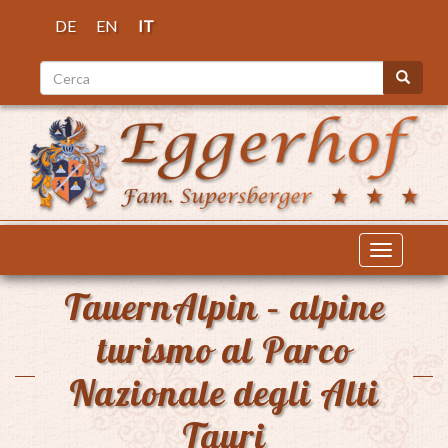
Salta
DE
EN
IT
al
contenuto
Cerca
principale
Cerca
Toggle
navigatio
TauernAlpin – alpine
turismo al Parco
Nazionale degli Alti
Tauri