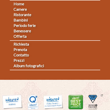
Home
Footermenu
Camere
Ristorante
1
Bambini
Periodo ferie
Benessere
Offerta
Richiesta
Fußmenü
Prenota
Contatto
2
Prezzi
Album fotografici