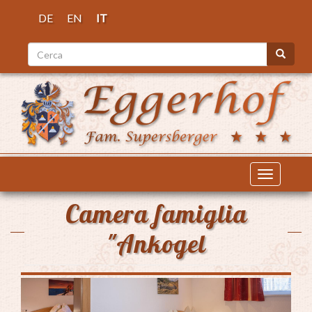
Salta
DE
EN
IT
al
contenuto
Cerca
principale
Cerca
Toggle
navigatio
Camera famiglia
"Ankogel