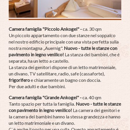
Camera famiglia "Piccolo Ankogel" -
ca. 30 qm
Un piccolo appartamento con due stanze nel soppalco
nel nostro edificio principale con una vista perfetta sulla
nostra montagna „Auernig".
Nuovo - tutte le stanze con
pavimento in legno venilico!
La stanza dei bambini, che é
separata, ha un letto a castello.
La stanza dei genitori dispone di un letto matrimoniale,
un divano, TV satellitare, radio, safe (cassaforte),
frigorifero
e chiaramente un bagno con doccia.
Per due adulti e due bambini.
Camera famiglia "Grande Ankogel" -
ca. 40 qm
Tanto spazio
per tutta la famiglia
.
Nuovo - tutte le stanze
con pavimento in legno venilico!
La camera dei genitori e
la camera dei bambini hanno la stessa grandezza e hanno
un letto matrimoniale e un divano.
C´é anche il posto per una culla. Questo appartamento é