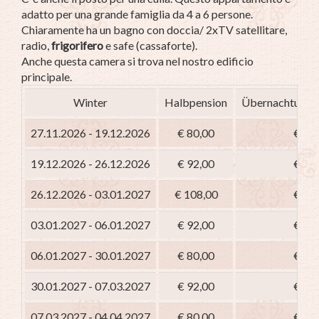
adatto per una grande famiglia da 4 a 6 persone.
Chiaramente ha un bagno con doccia/ 2xTV satellitare,
radio,
frigorifero
e safe (cassaforte).
Anche questa camera si trova nel nostro edificio
principale.
Winter
Halbpension
Übernachtung m
27.11.2026 - 19.12.2026
€ 80,00
€ 65
19.12.2026 - 26.12.2026
€ 92,00
€ 77
26.12.2026 - 03.01.2027
€ 108,00
€ 93
03.01.2027 - 06.01.2027
€ 92,00
€ 77
06.01.2027 - 30.01.2027
€ 80,00
€ 65
30.01.2027 - 07.03.2027
€ 92,00
€ 77
07.03.2027 - 04.04.2027
€ 80,00
€ 65