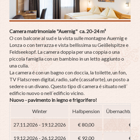
Camera matrimoniale "Auernig" ca. 20-24 m²
O con balcone al sud e la vista sulle montagne Auernig e
Lonza o con terrazza e vista bellissima su Geißelspitze e
Feldseekopf. La camera doppia per una coppia o una
piccola famiglia con un bambino in un letto aggiunto o
una culla.
La camera é con un bagno con doccia, la toilette, un fon,
TV Flatscreen digital, radio, safe (cassaforte), un posto a
sedere o un divano. Questo tipo di camera é situato nell´
edificio nuovo o nell´edificio vicino.
Nuovo - pavimento in legno e frigorifero!
Winter
Halbpension
Übernachtung m
27.11.2026 - 19.12.2026
€ 80,00
€ 65
19.12.2026 - 26.12.2026
€ 92,00
€ 77