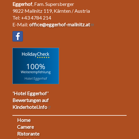
Eggerhof
, Fam. Supersberger
9822 Mallnitz 119, Kärnten / Austria
Tel: +43 4784 214
E-Mail:
office@eggerhof-mallnitz.at
100%
Weiterempfehlung
Hotel Eggerhof
'Hotel Eggerhof'
Bewertungen auf
Kinderhotel.Info
Home
Footermenu
Camere
Ristorante
1