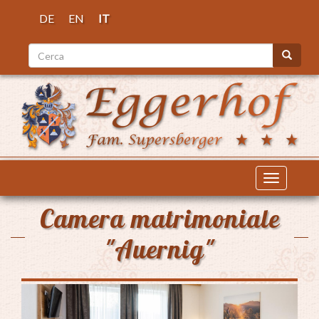
Salta
DE
EN
IT
al
contenuto
Cerca
principale
Cerca
Toggle
navigatio
Camera matrimoniale
"Auernig"