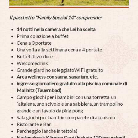
Il pacchetto "Family Spezial 14" comprende:
14 notti nella camera che Lei ha scelta
Prima colazione a buffet
Cena a 3 portate
Una volta alla settimana cena a 4 portate
Buffet di verdure
Welcomedrink
Grande giardino soleggiatoWIFI gratuito
Area wellness con sauna, sanarium, etc.
ingresso giornaliero gratuito alla piscina comunale di
Mallnitz (Tauernbad)
Campo giochi per i bambini con una torretta, un
´altalena, uno scivolo e una sabbiera, un trampolino
grande e un tavolo da ping pong
Sala giochi per bambini con parete di alpinismo
Ristorante e Bar
Parcheggio (anche in tettoia)
Nationalpark Kärnten Card (includo 120 escursioni)