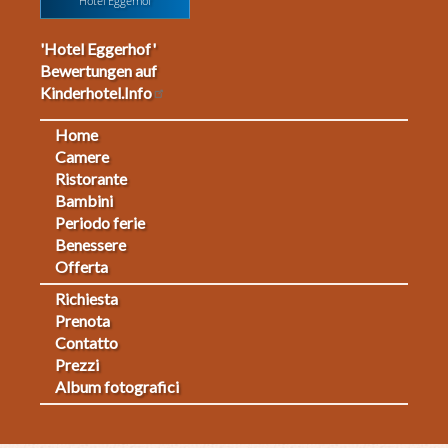
Hotel Eggerhof
'Hotel Eggerhof'
Bewertungen auf
Kinderhotel.Info
Home
Footermenu
Camere
Ristorante
1
Bambini
Periodo ferie
Benessere
Offerta
Richiesta
Fußmenü
Prenota
Contatto
2
Prezzi
Album fotografici