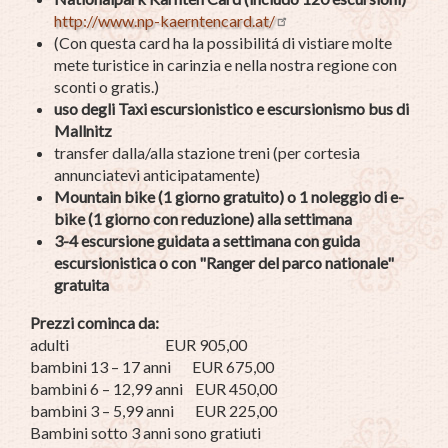
http://www.np-kaerntencard.at/
(Con questa card ha la possibilitá di vistiare molte
mete turistice in carinzia e nella nostra regione con
sconti o gratis.)
uso degli Taxi escursionistico e escursionismo bus di
Mallnitz
transfer dalla/alla stazione treni (per cortesia
annunciatevi anticipatamente)
Mountain bike (1 giorno gratuito) o 1 noleggio di e-
bike (1 giorno con reduzione) alla settimana
3-4 escursione guidata a settimana con guida
escursionistica o con
"Ranger del parco nationale"
gratuita
Prezzi cominca da:
adulti EUR 905,00
bambini 13 – 17 anni EUR 675,00
bambini 6 – 12,99 anni EUR 450,00
bambini 3 – 5,99 anni EUR 225,00
Bambini sotto 3 anni sono gratiuti