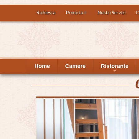
Salta
Richiesta
Prenota
Nostri Servizi
C
Top
al
contenuto
menu
principale
Home
Camere
Ristorante
+