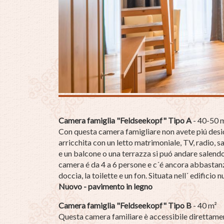
Camera famiglia "Feldseekopf" Tipo A
- 40-50 
Con questa camera famigliare non avete piú deside
arricchita con un letto matrimoniale, TV, radio, s
e un balcone o una terrazza si puó andare salendo
camera é da 4 a 6 persone e c´é ancora abbastanz
doccia, la toilette e un fon. Situata nell´ edificio 
Nuovo - pavimento in legno
Camera famiglia "Feldseekopf" Tipo B
- 40 m²
Questa camera familiare è accessibile direttament