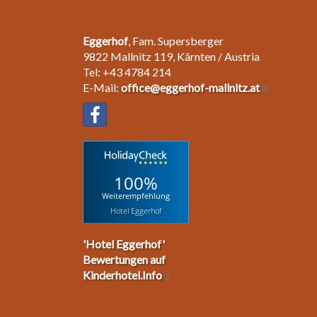
Eggerhof
, Fam. Supersberger
9822 Mallnitz 119, Kärnten / Austria
Tel: +43 4784 214
E-Mail:
office@eggerhof-mallnitz.at
100%
Weiterempfehlung
Hotel Eggerhof
'Hotel Eggerhof'
Bewertungen auf
Kinderhotel.Info