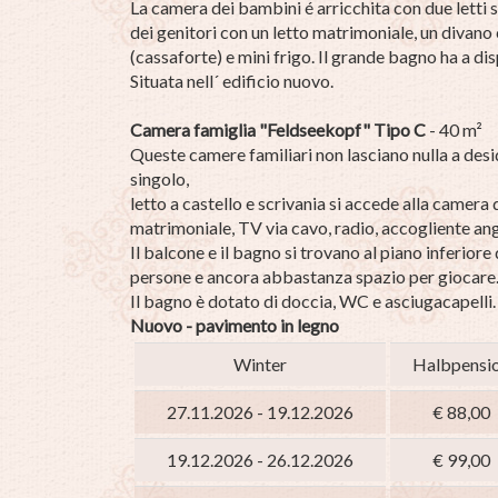
La camera dei bambini é arricchita con due letti s
dei genitori con un letto matrimoniale, un divano
(cassaforte) e mini frigo. Il grande bagno ha a dis
Situata nell´ edificio nuovo.
Camera famiglia "Feldseekopf" Tipo C
- 40 m²
Queste camere familiari non lasciano nulla a des
singolo,
letto a castello e scrivania si accede alla camera 
matrimoniale, TV via cavo, radio, accogliente an
Il balcone e il bagno si trovano al piano inferior
persone e ancora abbastanza spazio per giocare
Il bagno è dotato di doccia, WC e asciugacapelli.
Nuovo - pavimento in legno
Winter
Halbpensi
27.11.2026 - 19.12.2026
€ 88,00
19.12.2026 - 26.12.2026
€ 99,00