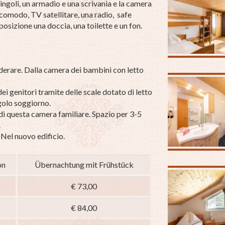
ingoli, un armadio e una scrivania e la camera
 comodo, TV satellitare, una radio, safe
posizione una doccia, una toilette e un fon.
iderare. Dalla camera dei bambini con letto
dei genitori tramite delle scale dotato di letto
golo soggiorno.
e di questa camera familiare. Spazio per 3-5
.
 Nel nuovo edificio.
on
Übernachtung mit Frühstück
€ 73,00
€ 84,00