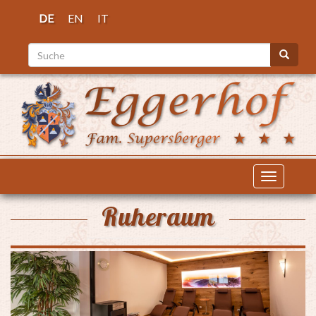
Direkt
DE
EN
IT
zum
Inhalt
Suche
Suche
Navigati
aktiviere
Ruheraum