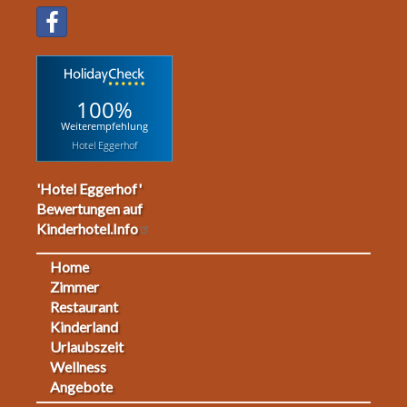
100%
Weiterempfehlung
Hotel Eggerhof
'Hotel Eggerhof'
Bewertungen auf
Kinderhotel.Info
Home
Footermenu
Zimmer
Restaurant
1
Kinderland
Urlaubszeit
Wellness
Angebote