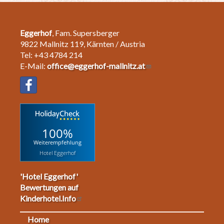
Eggerhof
, Fam. Supersberger
9822 Mallnitz 119, Kärnten / Austria
Tel: +43 4784 214
E-Mail:
office@eggerhof-mallnitz.at
100%
Weiterempfehlung
Hotel Eggerhof
'Hotel Eggerhof'
Bewertungen auf
Kinderhotel.Info
Home