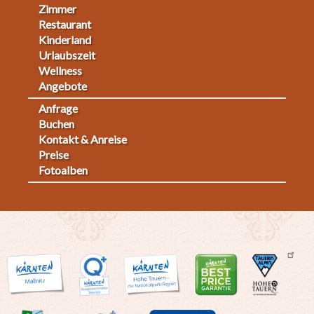
Footermenu
Zimmer
Restaurant
1
Kinderland
Urlaubszeit
Wellness
Angebote
Anfrage
Fußmenü
Buchen
Kontakt & Anreise
2
Preise
Fotoalben