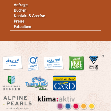
Anfrage
Fußmenü
Buchen
Kontakt & Anreise
2
Preise
Fotoalben