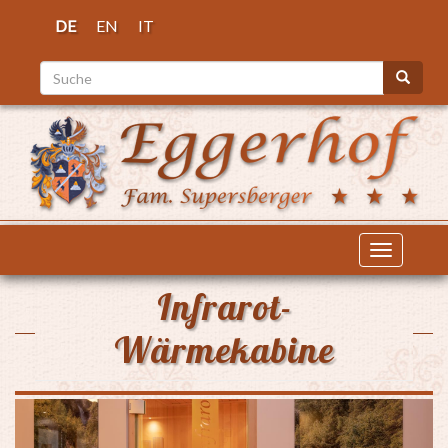
Direkt
DE
EN
IT
zum
Inhalt
Suche
Suche
Navigati
aktiviere
Infrarot-
Wärmekabine