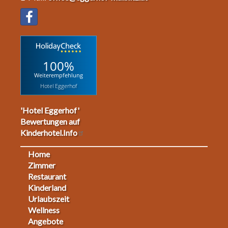
100%
Weiterempfehlung
Hotel Eggerhof
'Hotel Eggerhof'
Bewertungen auf
Kinderhotel.Info
Home
Footermenu
Zimmer
Restaurant
1
Kinderland
Urlaubszeit
Wellness
Angebote