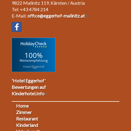
9822 Mallnitz 119, Kärnten / Austria
Tel: +43 4784 214
E-Mail:
office@eggerhof-mallnitz.at
100%
Weiterempfehlung
Hotel Eggerhof
'Hotel Eggerhof'
Bewertungen auf
Kinderhotel.Info
Home
Footermenu
Zimmer
Restaurant
1
Kinderland