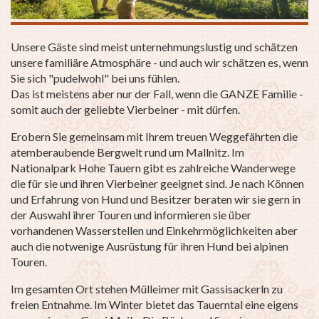
Unsere Gäste sind meist unternehmungslustig und schätzen
unsere familiäre Atmosphäre - und auch wir schätzen es, wenn
Sie sich "pudelwohl" bei uns fühlen.
Das ist meistens aber nur der Fall, wenn die GANZE Familie -
somit auch der geliebte Vierbeiner - mit dürfen.
Erobern Sie gemeinsam mit Ihrem treuen Weggefährten die
atemberaubende Bergwelt rund um Mallnitz. Im
Nationalpark Hohe Tauern gibt es zahlreiche Wanderwege
die für sie und ihren Vierbeiner geeignet sind. Je nach Können
und Erfahrung von Hund und Besitzer beraten wir sie gern in
der Auswahl ihrer Touren und informieren sie über
vorhandenen Wasserstellen und Einkehrmöglichkeiten aber
auch die notwenige Ausrüstung für ihren Hund bei alpinen
Touren.
Im gesamten Ort stehen Mülleimer mit Gassisackerln zu
freien Entnahme. Im Winter bietet das Tauerntal eine eigens