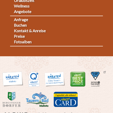
Urlaubszeit
Wellness
Angebote
Anfrage
Fußmenü
Buchen
Kontakt & Anreise
2
Preise
Fotoalben