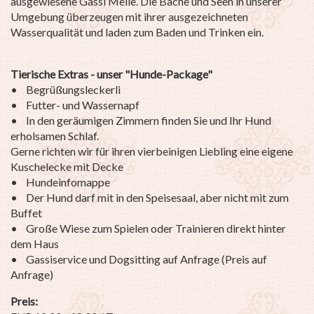
ausgewiesene Gassi Meile. Die Bäche und Seen in unserer
Umgebung überzeugen mit ihrer ausgezeichneten
Wasserqualität und laden zum Baden und Trinken ein.
Tierische Extras - unser "Hunde-Package"
• Begrüßungsleckerli
• Futter- und Wassernapf
• In den geräumigen Zimmern finden Sie und Ihr Hund
erholsamen Schlaf.
Gerne richten wir für ihren vierbeinigen Liebling eine eigene
Kuschelecke mit Decke
• Hundeinfomappe
• Der Hund darf mit in den Speisesaal, aber nicht mit zum
Buffet
• Große Wiese zum Spielen oder Trainieren direkt hinter
dem Haus
• Gassiservice und Dogsitting auf Anfrage (Preis auf
Anfrage)
Preis: