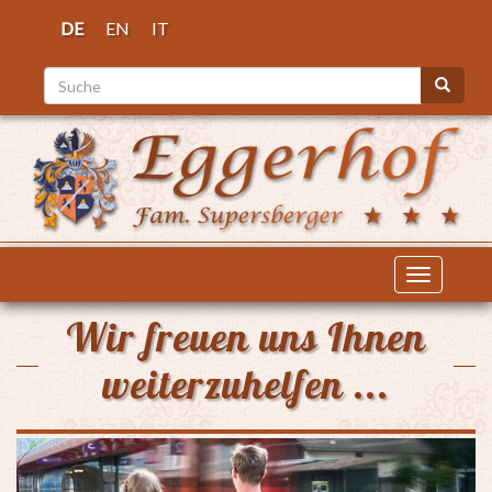
Direkt
DE
EN
IT
zum
Inhalt
Suche
Suche
Navigati
aktiviere
Wir freuen uns Ihnen
weiterzuhelfen ...