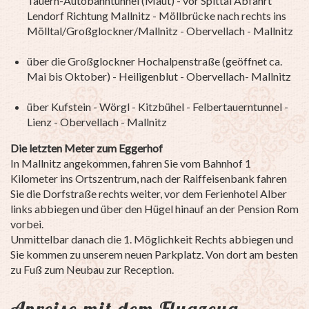
Tauern-Autobahntunnel (Maut) - vor Spittal Abfahrt
Lendorf Richtung Mallnitz - Möllbrücke nach rechts ins
Mölltal/Großglockner/Mallnitz - Obervellach - Mallnitz
über die Großglockner Hochalpenstraße (geöffnet ca.
Mai bis Oktober) - Heiligenblut - Obervellach- Mallnitz
über Kufstein - Wörgl - Kitzbühel - Felbertauerntunnel -
Lienz - Obervellach - Mallnitz
Die letzten Meter zum Eggerhof
In Mallnitz angekommen, fahren Sie vom Bahnhof 1
Kilometer ins Ortszentrum, nach der Raiffeisenbank fahren
Sie die Dorfstraße rechts weiter, vor dem Ferienhotel Alber
links abbiegen und über den Hügel hinauf an der Pension Rom
vorbei.
Unmittelbar danach die 1. Möglichkeit Rechts abbiegen und
Sie kommen zu unserem neuen Parkplatz. Von dort am besten
zu Fuß zum Neubau zur Reception.
Anreise mit dem Flugzeug