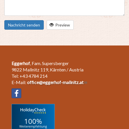
Nachricht senden
Preview
Eggerhof
, Fam. Supersberger
9822 Mallnitz 119, Kärnten / Austria
Tel: +43 4784 214
E-Mail:
office@eggerhof-mallnitz.at
100%
Weiterempfehlung