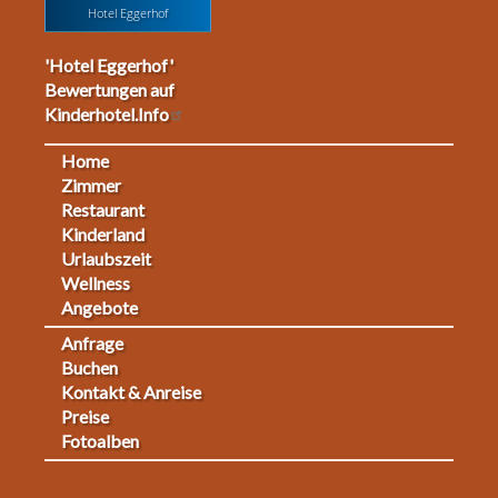
Hotel Eggerhof
'Hotel Eggerhof'
Bewertungen auf
Kinderhotel.Info
Home
Footermenu
Zimmer
Restaurant
1
Kinderland
Urlaubszeit
Wellness
Angebote
Anfrage
Fußmenü
Buchen
Kontakt & Anreise
2
Preise
Fotoalben