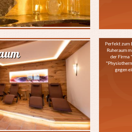
Perfekt zum 
raum
Ruheraum mi
der Firma 
"Physiotherm
gegen ei