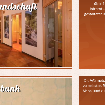
andschaft
über 1
Infrarot
gestalteter 
Die Wärmeban
bank
zu belasten. 
Abbau und zur