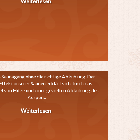
Weiterlesen
über
Wärmebank
n Saunagang ohne die richtige Abkühlung. Der
Effekt unserer Saunen erklärt sich durch das
l von Hitze und einer gezielten Abkühlung des
Körpers.
Weiterlesen
über
Erlebnisduschen