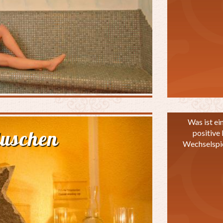
Was ist ei
duschen
positive 
Wechselspie