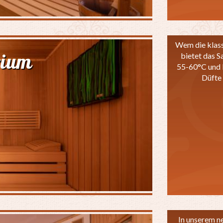
Wem die klassi
rium
bietet das S
55-60°C und 
Düfte 
In unserem n