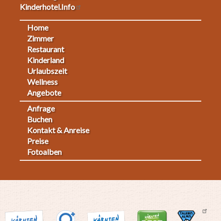
Kinderhotel.Info
Home
Footermenu
Zimmer
Restaurant
1
Kinderland
Urlaubszeit
Wellness
Angebote
Anfrage
Fußmenü
Buchen
Kontakt & Anreise
2
Preise
Fotoalben