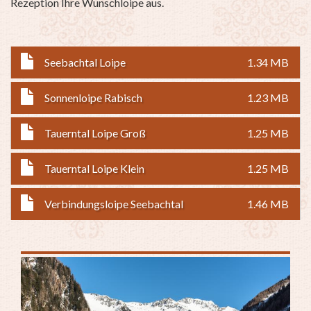
Rezeption Ihre Wunschloipe aus.
Seebachtal Loipe
1.34 MB
Sonnenloipe Rabisch
1.23 MB
Tauerntal Loipe Groß
1.25 MB
Tauerntal Loipe Klein
1.25 MB
Verbindungsloipe Seebachtal
1.46 MB