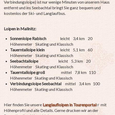
Verbindungsloipe) ist nur wenige Minuten von unserem Haus
entfernt und ins Seebachtal bringt Sie ganz bequem und
kostenlos der Ski- und Langlaufbus.
Loipen in Mallnitz:
Sonnenloipe Rabisch
leicht 3,4 km 20
Höhenmeter Skating und Klassisch
Tauerntalloipe klein
leicht
5,1 km 60
Höhenmeter Skating und Klassisch
Seebachtalloipe
leicht
5,3 km 20
Höhenmeter Skating und Klassisch
Tauerntalloipe groß
mittel
7,8 km 110
Höhenmeter Skating und Klassisch
Verbindungsloipe Seebachtal
mittel
3,4 km 100
Höhenmeter Skating und Klassisch
Hier finden Sie unsere
Langlaufloipen in Tourenportal
mit
Höhenprofil und alle Details. Gerne drucken wir an der