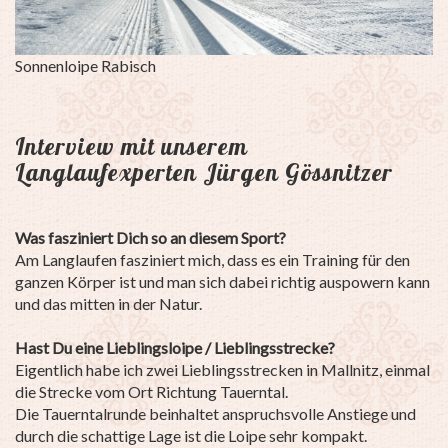
Loipeneinstieg beim Tauernbad Mallnitz
Lo
Interview mit unserem
Langlaufexperten Jürgen Gössnitzer
Was fasziniert Dich so an diesem Sport?
Am Langlaufen fasziniert mich, dass es ein Training für den
ganzen Körper ist und man sich dabei richtig auspowern kann
und das mitten in der Natur.
Hast Du eine Lieblingsloipe / Lieblingsstrecke?
Eigentlich habe ich zwei Lieblingsstrecken in Mallnitz, einmal
die Strecke vom Ort Richtung Tauerntal.
Die Tauerntalrunde beinhaltet anspruchsvolle Anstiege und
durch die schattige Lage ist die Loipe sehr kompakt.