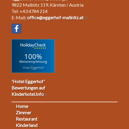
9822 Mallnitz 119, Kärnten / Austria
Tel: +43 4784 214
E-Mail:
office@eggerhof-mallnitz.at
100%
Weiterempfehlung
Hotel Eggerhof
'Hotel Eggerhof'
Bewertungen auf
Kinderhotel.Info
Home
Footermenu
Zimmer
Restaurant
1
Kinderland