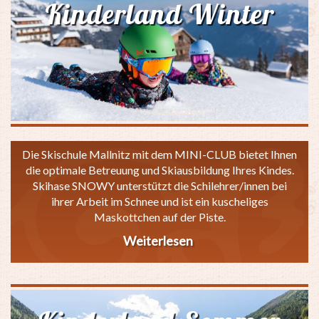
Kinderland Winter
ganze
Familie
Die Skischule Mallnitz mit dem MINI-CLUB bietet Ihnen
die optimale Betreuung und Skiausbildung Ihres Kindes.
Skihase SNOWY unterstützt die Schilehrer/innen bei
ihrer Arbeit im Schnee und ist ein kuscheliges
Maskottchen auf der Piste.
Weiterlesen
über
Kinderland
Winter