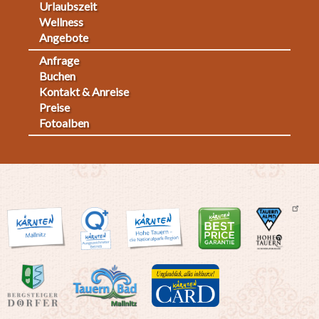
Urlaubszeit
Wellness
Angebote
Anfrage
Fußmenü
Buchen
Kontakt & Anreise
2
Preise
Fotoalben