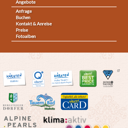
Angebote
Anfrage
Fußmenü
Buchen
Kontakt & Anreise
2
Preise
Fotoalben