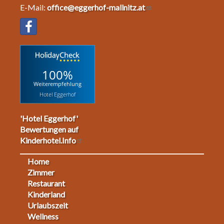
E-Mail:
office@eggerhof-mallnitz.at
100%
Weiterempfehlung
Hotel Eggerhof
'Hotel Eggerhof'
Bewertungen auf
Kinderhotel.Info
Home
Footermenu
Zimmer
Restaurant
1
Kinderland
Urlaubszeit
Wellness