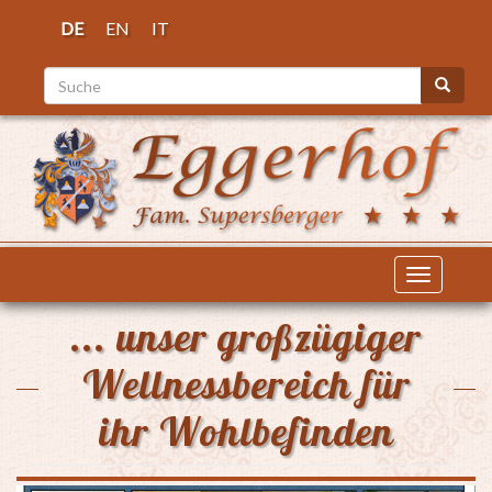
Direkt
DE
EN
IT
zum
Inhalt
Suche
Suche
Navigati
aktiviere
... unser großzügiger
Wellnessbereich für
ihr Wohlbefinden