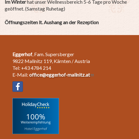
Im Winter
hat unser Wellnessbereich 5-6 Tage pro Woche
geöffnet. (Samstag Ruhetag)
Öffnungszeiten lt. Aushang an der Rezeption
Eggerhof
, Fam. Supersberger
9822 Mallnitz 119, Kärnten / Austria
Tel: +43 4784 214
E-Mail:
office@eggerhof-mallnitz.at
100%
Weiterempfehlung
Hotel Eggerhof