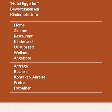
'Hotel Eggerhof'
Bewertungen auf
Kinderhotel.Info
Home
Footermenu
Zimmer
Restaurant
1
Kinderland
Urlaubszeit
Wellness
Angebote
Anfrage
Fußmenü
Buchen
Kontakt & Anreise
2
Preise
Fotoalben