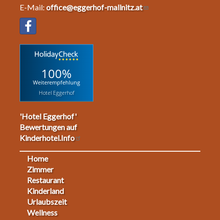
E-Mail:
office@eggerhof-mallnitz.at
100%
Weiterempfehlung
Hotel Eggerhof
'Hotel Eggerhof'
Bewertungen auf
Kinderhotel.Info
Home
Footermenu
Zimmer
Restaurant
1
Kinderland
Urlaubszeit
Wellness