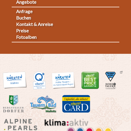
Angebote
Anfrage
Fußmenü
Buchen
Kontakt & Anreise
2
Preise
Fotoalben