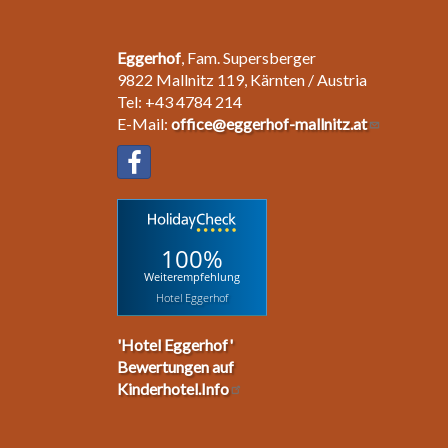
Eggerhof
, Fam. Supersberger
9822 Mallnitz 119, Kärnten / Austria
Tel: +43 4784 214
E-Mail:
office@eggerhof-mallnitz.at
100%
Weiterempfehlung
Hotel Eggerhof
'Hotel Eggerhof'
Bewertungen auf
Kinderhotel.Info