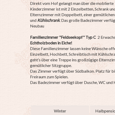
Direkt vom Hof gelangt man über die moblierte 
Kinderzimmer ist mit 2 Einzelbetten, Schrank un
Elternzimmer mit Doppelbett, einer gemütlichen
und
Kühlschrank
. Das große Badezimmer verfüg
Neubau
Familienzimmer "Feldseekopf" Typ C
2 Erwachs
Echtholzboden in Eiche!
Diese Familienzimmer lassen keine Wünsche off
Einzelbett, Hochbett, Schreibtisch mit Kühlschr
geht’s über eine Treppe ins großzügige Elternz
gemütlicher Sitzgruppe.
Das Zimmer verfügt über Südbalkon. Platz für b
Freiraum zum Spielen.
Das Badezimmer verfügt über Dusche, WC und 
Winter
Halbpensi