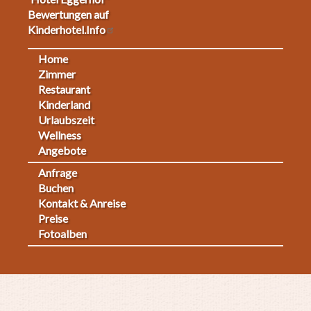
Bewertungen auf
Kinderhotel.Info
Home
Footermenu
Zimmer
Restaurant
1
Kinderland
Urlaubszeit
Wellness
Angebote
Anfrage
Fußmenü
Buchen
Kontakt & Anreise
2
Preise
Fotoalben