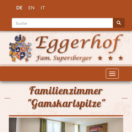
Direkt
DE
EN
IT
zum
Inhalt
Suche
Suche
Navigati
aktiviere
Familienzimmer
"Gamskarlspitze"