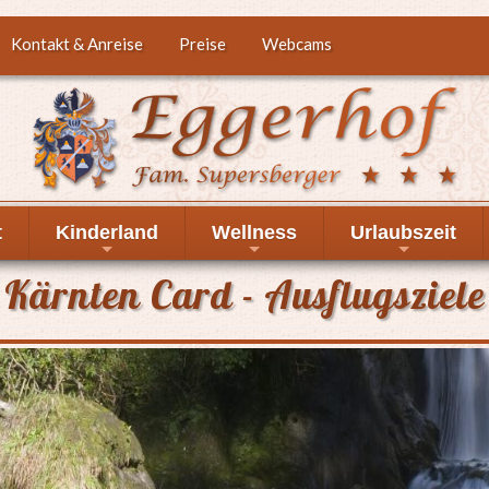
Kontakt & Anreise
Preise
Webcams
t
Kinderland
Wellness
Urlaubszeit
+
+
+
Kärnten Card - Ausflugsziele