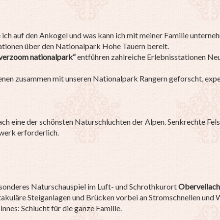
ich auf den Ankogel und was kann ich mit meiner Familie unterne
ationen über den Nationalpark Hohe Tauern bereit.
ver
zoom
nationalpark“
entführen zahlreiche Erlebnisstationen Neu
enen zusammen mit unseren Nationalpark Rangern geforscht, exper
ach eine der schönsten Naturschluchten der Alpen. Senkrechte Fel
werk erforderlich.
esonderes Naturschau
spiel im Luft- und Schrothkurort
Obervellach
akuläre Steiganlagen und Brücken vorbei an Stromschnellen
und W
nnes: Schlucht für die ganze Familie.