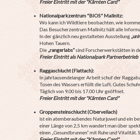
Freier Eintritt mit der "Kärnten Card"
Nationalparkzentrum "BIOS" Mallnitz:
Wo kann ich Wildtiere beobachten, wie komme 
Das Besucherzentrum Mallnitz hält alle Inform
In der gänzlich
neu
gestalteten Ausstellung
„uni
Hohen Tauern.
Die
„ranger
labs
“
sind Forscherwerkstätten in d
Freier Eintritt als Nationalpark Partnerbetrieb
Raggaschlucht (Flattach):
In jahrtausendelanger Arbeit schuf der Raggab
Tosen des Wassers erfüllt die Luft. Gutes Schuh
Täglich von 9.00 bis 17.00 Uhr geöffnet.
Freier Eintritt mit der "Kärnten Card"
Groppensteinschlucht (Obervellach)
ist ein atemberaubendes Naturjuwel und ein b
einer Länge von 2,5 km wandert man über
spekt
einen „Gesundbrunnen“ mit Ruhe und Vitalität. Si
Freier Eintritt mit der "Kärnten Card"