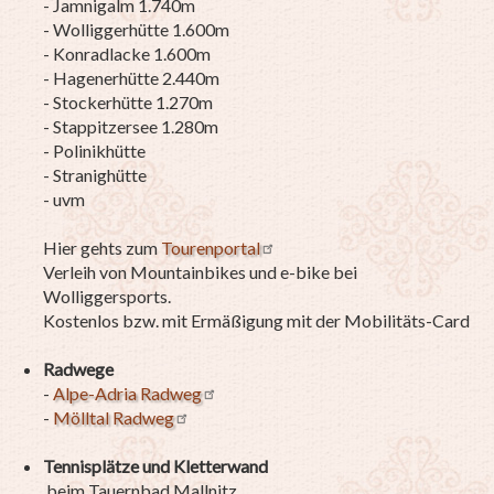
- Jamnigalm 1.740m
- Wolliggerhütte 1.600m
- Konradlacke 1.600m
- Hagenerhütte 2.440m
- Stockerhütte 1.270m
- Stappitzersee 1.280m
- Polinikhütte
- Stranighütte
- uvm
Hier gehts zum
Tourenportal
Verleih von Mountainbikes und e-bike bei
Wolliggersports.
Kostenlos bzw. mit Ermäßigung mit der Mobilitäts-Card
Radwege
-
Alpe-Adria Radweg
-
Mölltal Radweg
Tennisplätze und Kletterwand
beim Tauernbad Mallnitz