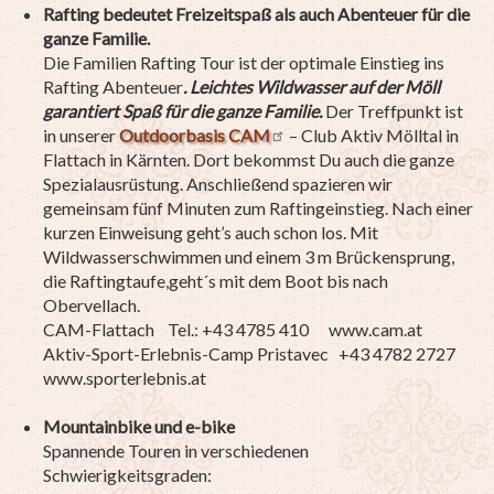
Rafting bedeutet Freizeitspaß als auch Abenteuer für die
ganze Familie.
Die Familien Rafting Tour ist der optimale Einstieg ins
Rafting Abenteuer
. Leichtes Wildwasser auf der Möll
garantiert Spaß für die ganze Familie.
Der Treffpunkt ist
in unserer
Outdoorbasis CAM
– Club Aktiv Mölltal in
Flattach in Kärnten. Dort bekommst Du auch die ganze
Spezialausrüstung. Anschließend spazieren wir
gemeinsam fünf Minuten zum Raftingeinstieg. Nach einer
kurzen Einweisung geht’s auch schon los. Mit
Wildwasserschwimmen und einem 3 m Brückensprung,
die Raftingtaufe,geht´s mit dem Boot bis nach
Obervellach.
CAM-Flattach Tel.: +43 4785 410 www.cam.at
Aktiv-Sport-Erlebnis-Camp Pristavec +43 4782 2727
www.sporterlebnis.at
Mountainbike und e-bike
Spannende Touren in verschiedenen
Schwierigkeitsgraden: