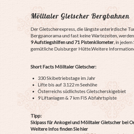
Mölltaler Gletscher Bergbahnen
Der Gletscherexpress, die längste unterirdische Tun
Bergpanorama und fast keine Wartezeiten, werden 
9 Aufstiegshilfen und 71 Pistenkilometer
, in jede
gemütliche Duisburger Hütte.Weitere Informatione
Short Facts Mölltaler Gletscher:
330 Skibetriebstage im Jahr
Lifte bis auf 3.122 m Seehöhe
Österreichs südlichstes Gletscherskigebiet
9 Liftanlagen & 7 km FIS Abfahrtspiste
Tipp:
Skipass für Ankogel und Mölltaler Gletscher bei 
Weitere Infos finden Sie hier