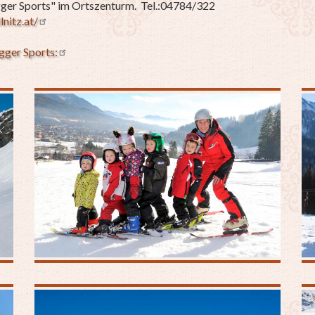
igger Sports" im Ortszenturm. Tel.:04784/322
lnitz.at/
gger Sports: