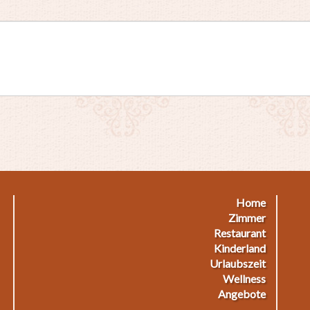
Home
Footermenu
F
Zimmer
Restaurant
1
2
Kinderland
Urlaubszeit
Wellness
Angebote