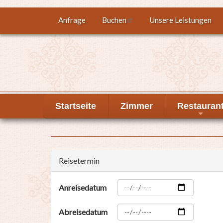
Direkt
Anfrage
Buchen
Unsere Leistungen
Top
zum
Inhalt
menu
Startseite
Zimmer
Restauran
+
Reisetermin
Anreisedatum
Abreisedatum