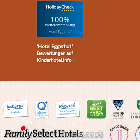
100%
Weiterempfehlung
Hotel Eggerhof
'Hotel Eggerhof'
Bewertungen auf
Kinderhotel.Info