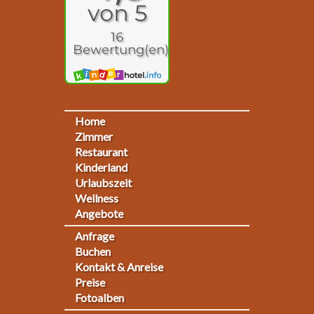
von 5
16
Bewertung(en)
Home
Footermenu
Zimmer
Restaurant
1
Kinderland
Urlaubszeit
Wellness
Angebote
Anfrage
Fußmenü
Buchen
Kontakt & Anreise
2
Preise
Fotoalben