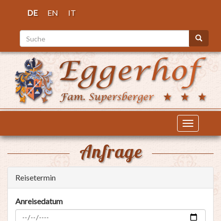
Direkt
DE
EN
IT
zum
Inhalt
Suche
Suche
Navigati
aktiviere
Anfrage
Reisetermin
Anreisedatum