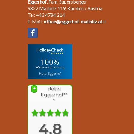
Eggerhof
, Fam. Supersberger
9822 Mallnitz 119, Kärnten / Austria
Tel: +43 4784 214
E-Mail:
office@eggerhof-mallnitz.at
100%
Weiterempfehlung
Hotel Eggerhof
Hotel
Eggerhof**
*
4,8