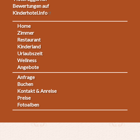
Bewertungen auf
Kinderhotel.Info
Home
Footermenu
Zimmer
Restaurant
1
Kinderland
Urlaubszeit
Wellness
Angebote
Anfrage
Fußmenü
Buchen
Kontakt & Anreise
2
Preise
Fotoalben