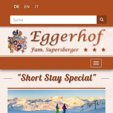
Direkt
DE
EN
IT
zum
Inhalt
Suche
Suche
Navigati
aktiviere
"Short Stay Special"