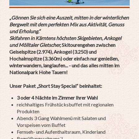
„Gönnen Sie sich eine Auszeit, mitten in der winterlichen
Bergwelt mit dem perfekten Mix aus Aktivität, Genuss
und Erholung.“
Skifahren in Kärntens höchsten Skigebieten, Ankogel
und Mölltaler Gletscher,
Skitourengehen zwischen
Geiselspitze (2.974), Ankogel (3.250) und
Hochalmspitze (3.360m) oder einfach nur genießen,
winterwandern, langlaufen... - und das alles mitten im
Nationalpark Hohe Tauern!
Unser Paket „Short Stay Special“ beinhaltet:
3 oder 4 Nächte im Zimmer Ihrer Wahl
reichhaltiges Frühstücksbuffet mit regionalen
Produkten
Abends 3 Gang Wahlmenü mit Salaten und
Vorspeisen vom Buffet
Fernseh- und Aufenthaltsraum, Kinderland
Begrüßungsschnaps´l