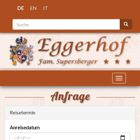
Direkt
DE
EN
IT
zum
Inhalt
Suche
Suche
Navigati
aktiviere
Anfrage
Reisetermin
Anreisedatum