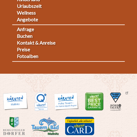
Urlaubszeit
Wellness
Angebote
Anfrage
Fußmenü
Buchen
Kontakt & Anreise
2
Preise
Fotoalben