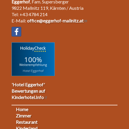
Eggerhof
, Fam. Supersberger
9822 Mallnitz 119, Kärnten / Austria
Tel: +43 4784 214
E-Mail:
office@eggerhof-mallnitz.at
100%
Weiterempfehlung
Hotel Eggerhof
'Hotel Eggerhof'
Bewertungen auf
Kinderhotel.Info
Home
Footermenu
Zimmer
Restaurant
1
Kinderland